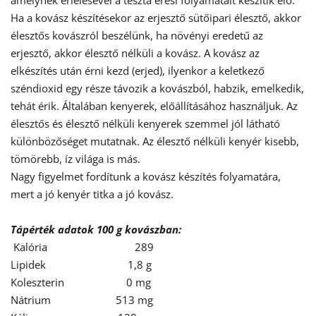
Ha a kovász készítésekor az erjesztő sütőipari élesztő, akkor 
élesztős kovászról beszélünk, ha növényi eredetű az 
erjesztő, akkor élesztő nélküli a kovász. A kovász az 
elkészítés után érni kezd (erjed), ilyenkor a keletkező 
széndioxid egy része távozik a kovászból, habzik, emelkedik, 
tehát érik. Általában kenyerek, előállításához használjuk. Az 
élesztős és élesztő nélküli kenyerek szemmel jól látható 
különbözőséget mutatnak. Az élesztő nélküli kenyér kisebb, 
tömörebb, íz világa is más.
Nagy figyelmet fordítunk a kovász készítés folyamatára, 
mert a jó kenyér titka a jó kovász.
Tápérték adatok 100 g kovászban:
Kalória                               289
Lipidek                             1,8 g
Koleszterin                      0 mg
Nátrium                       513 mg