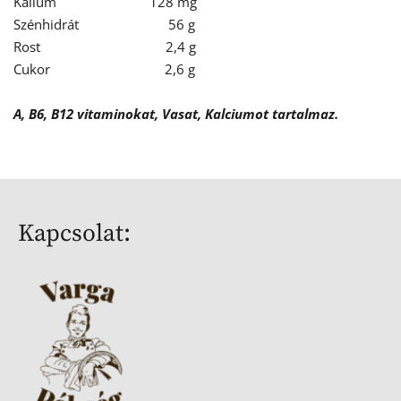
Kálium                          128 mg
Szénhidrát                         56 g
Rost                                   2,4 g
Cukor                                2,6 g
A, B6, B12 vitaminokat, Vasat, Kalciumot tartalmaz.
Kapcsolat: