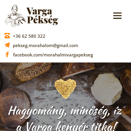
+36 62 580 322
pekseg.morahalom@gmail.com
facebook.com/morahalmivargapekseg
Hagyomány, minőség, íz 
a Varga kenyér titka!