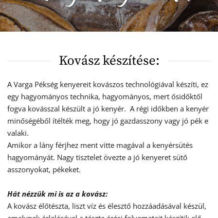
Kovász készítése:
A Varga Pékség kenyereit kovászos technológiával készíti, ez 
egy hagyományos technika, hagyományos, mert ősidőktől 
fogva kovásszal készült a jó kenyér.  A régi időkben a kenyér 
minőségéből ítélték meg, hogy jó gazdasszony vagy jó pék e 
valaki.
Amikor a lány férjhez ment vitte magával a kenyérsütés 
hagyományát. Nagy tisztelet övezte a jó kenyeret sütő 
asszonyokat, pékeket.
Hát nézzük mi is az a kovász:
A kovász élőtészta, liszt víz és élesztő hozzáadásával készül, 
amelynek érlelésével a tészta érési folyamatait készítik elő.