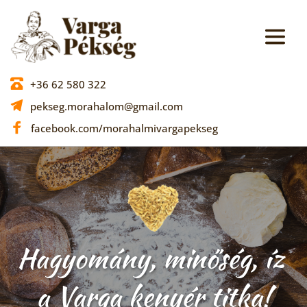
+36 62 580 322
pekseg.morahalom@gmail.com
facebook.com/morahalmivargapekseg
Hagyomány, minőség, íz 
a Varga kenyér titka!