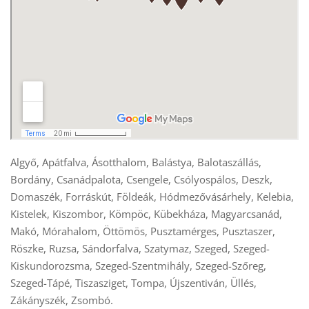
Algyő, Apátfalva, Ásotthalom, Balástya, Balotaszállás, 
Bordány, Csanádpalota, Csengele, Csólyospálos, Deszk, 
Domaszék, Forráskút, Földeák, Hódmezővásárhely, Kelebia, 
Kistelek, Kiszombor, Kömpöc, Kübekháza, Magyarcsanád, 
Makó, Mórahalom, Öttömös, Pusztamérges, Pusztaszer, 
Röszke, Ruzsa, Sándorfalva, Szatymaz, Szeged, Szeged-
Kiskundorozsma, Szeged-Szentmihály, Szeged-Szőreg, 
Szeged-Tápé, Tiszasziget, Tompa, Újszentiván, Üllés, 
Zákányszék, Zsombó.