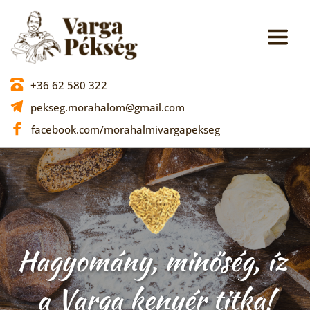
+36 62 580 322
pekseg.morahalom@gmail.com
facebook.com/morahalmivargapekseg
Hagyomány, minőség, íz 
a Varga kenyér titka!